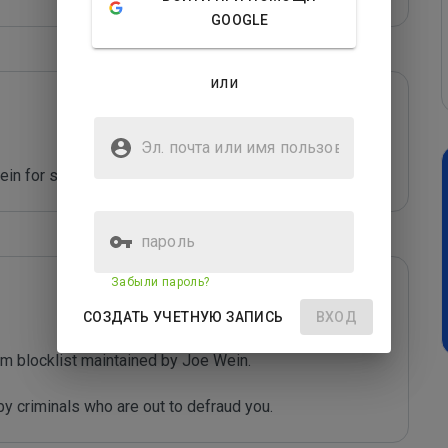
GOOGLE
или
Эл. почта или имя
пользователя
ein for spamming. 
пароль
Забыли пароль?
СОЗДАТЬ УЧЕТНУЮ ЗАПИСЬ
ВХОД
m blocklist maintained by Joe Wein.

y criminals who are out to defraud you.