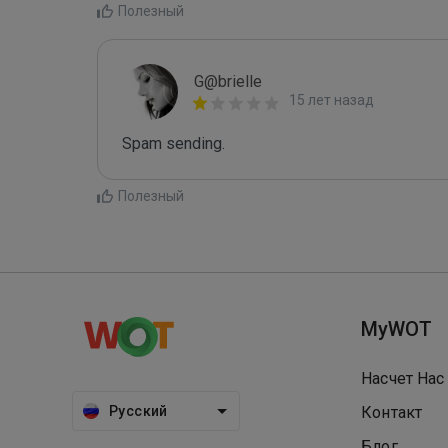
Полезный
G@brielle
15 лет назад
Spam sending.
Полезный
MyWOT
Насчет Нас
Русский
Контакт
Блог