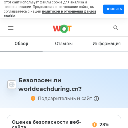
Этот сайт использует файлы cookie для анализа и
персонализации. Продолжая использование сайта, вы
ить отзыв
ПРИНЯТЬ
соглашаетесь с нашей
политикой в отношении файлов
cookie.
achduring.cn
menu
Обзор
Отзывы
Информация
Как бы
вы
оценили
этот
сайт от
1 до 5?
Безопасен ли
worldeachduring.cn?
Подозрительный сайт
Оценка безопасности веб-
23%
сайта