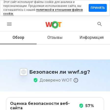
Этот сайт использует файлы cookie для анализа и
персонализации. Продолжая использование сайта, вы
ставить
ПРИНЯТЬ
соглашаетесь с нашей
политикой в отношении файлов
тзыв на
cookie.
wf.sg
menu
Обзор
Отзывы
Информация
Как бы
вы
оценили
этот
сайт от
1 до 5?
Безопасен ли wwf.sg?
Доверено WOT
Оценка безопасности веб-
57%
сайта