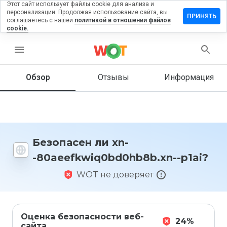
Этот сайт использует файлы cookie для анализа и
персонализации. Продолжая использование сайта, вы
 отзыв на xn-
ПРИНЯТЬ
соглашаетесь с нашей
политикой в отношении файлов
wiq0bd0hb8b.xn-
cookie.
menu
Обзор
Отзывы
Информация
Как бы
вы
оценили
этот
сайт от
1 до 5?
Безопасен ли xn-
-80aeefkwiq0bd0hb8b.xn--p1ai?
WOT не доверяет
Оценка безопасности веб-
24%
сайта