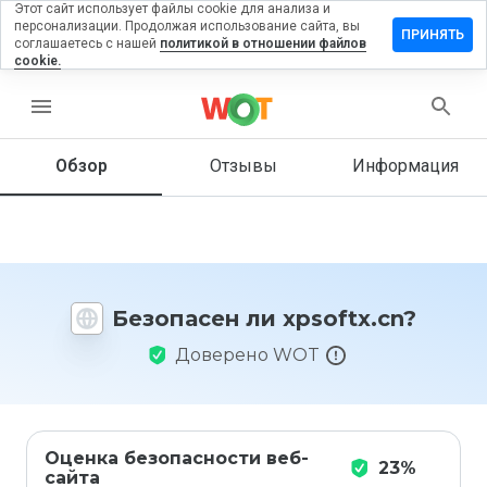
Этот сайт использует файлы cookie для анализа и
персонализации. Продолжая использование сайта, вы
ставить
ПРИНЯТЬ
соглашаетесь с нашей
политикой в отношении файлов
тзыв на
cookie.
softx.cn
menu
Обзор
Отзывы
Информация
Как бы
вы
оценили
этот
сайт от
1 до 5?
Безопасен ли xpsoftx.cn?
Доверено WOT
Оценка безопасности веб-
23%
сайта