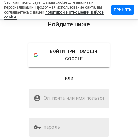
Этот сайт использует файлы cookie для анализа и
персонализации. Продолжая использование сайта, вы
ставить
ПРИНЯТЬ
соглашаетесь с нашей
политикой в отношении файлов
тзыв на
cookie.
soren.cn
Войдите ниже
menu
Обзор
Отзывы
Информация
ВОЙТИ ПРИ ПОМОЩИ
Как бы
GOOGLE
вы
оценили
этот
или
сайт от
1 до 5?
Безопасен ли xusoren.cn?
Эл. почта или имя
Неизвестный веб-сайт
пользователя
пароль
Оценка безопасности веб-
24%
сайта