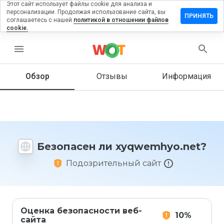
Этот сайт использует файлы cookie для анализа и
персонализации. Продолжая использование сайта, вы
авить
ПРИНЯТЬ
соглашаетесь с нашей
политикой в отношении файлов
ыв на
cookie.
wemhyo.net
menu
Обзор
Отзывы
Информация
Как бы
вы
оценили
этот
сайт от
1 до 5?
Безопасен ли xyqwemhyo.net?
Подозрительный сайт
Оценка безопасности веб-
10%
сайта