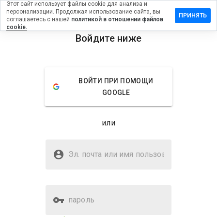
Этот сайт использует файлы cookie для анализа и
персонализации. Продолжая использование сайта, вы
авить
ПРИНЯТЬ
соглашаетесь с нашей
политикой в отношении файлов
ыв на
cookie.
axusek.cn
Войдите ниже
menu
Обзор
Отзывы
Информация
ВОЙТИ ПРИ ПОМОЩИ
Как бы
GOOGLE
вы
оценили
этот
или
сайт от
1 до 5?
Безопасен ли yapaxusek.cn?
Эл. почта или имя
Подозрительный сайт
пользователя
пароль
Оценка безопасности веб-
29%
сайта