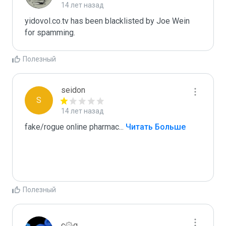
14 лет назад
yidovol.co.tv has been blacklisted by Joe Wein 
for spamming. 
Полезный
seidon
S
14 лет назад
fake/rogue online pharmac
...
 Читать Больше
Полезный
c۞g