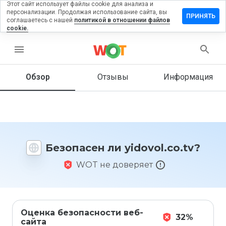
Этот сайт использует файлы cookie для анализа и
персонализации. Продолжая использование сайта, вы
тавить
ПРИНЯТЬ
соглашаетесь с нашей
политикой в отношении файлов
зыв на
cookie.
ovol.co.tv
menu
Обзор
Отзывы
Информация
Как бы
вы
оценили
этот
сайт от
1 до 5?
Безопасен ли yidovol.co.tv?
WOT не доверяет
Оценка безопасности веб-
32%
сайта