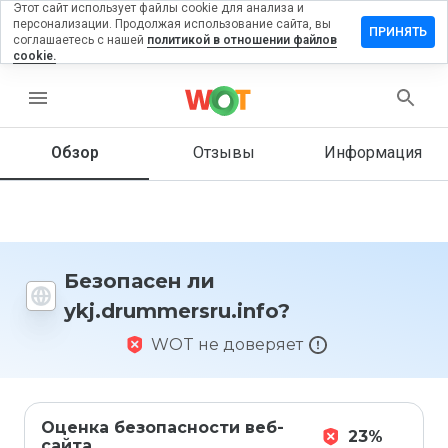
Этот сайт использует файлы cookie для анализа и
персонализации. Продолжая использование сайта, вы
ить отзыв
ПРИНЯТЬ
соглашаетесь с нашей
политикой в отношении файлов
cookie.
ummersru.info
menu
Обзор
Отзывы
Информация
Как бы
вы
оценили
этот
сайт от
1 до 5?
Безопасен ли
ykj.drummersru.info?
WOT не доверяет
Оценка безопасности веб-
23%
сайта