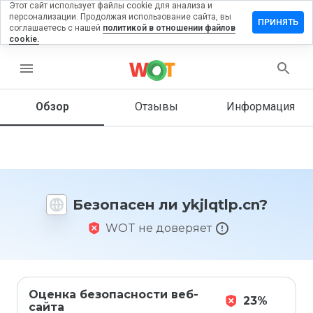
Этот сайт использует файлы cookie для анализа и
персонализации. Продолжая использование сайта, вы
ставить
ПРИНЯТЬ
соглашаетесь с нашей
политикой в отношении файлов
тзыв на
cookie.
jlqtlp.cn
menu
Обзор
Отзывы
Информация
Как бы
вы
оценили
этот
сайт от
1 до 5?
Безопасен ли ykjlqtlp.cn?
WOT не доверяет
Оценка безопасности веб-
23%
сайта