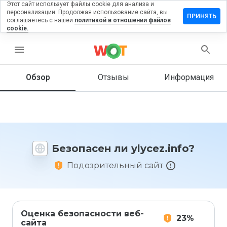
Этот сайт использует файлы cookie для анализа и
персонализации. Продолжая использование сайта, вы
ставить
ПРИНЯТЬ
соглашаетесь с нашей
политикой в отношении файлов
зыв на
cookie.
ycez.info
menu
Обзор
Отзывы
Информация
Как бы
вы
оценили
этот
сайт от
1 до 5?
Безопасен ли ylycez.info?
Подозрительный сайт
Оценка безопасности веб-
23%
сайта