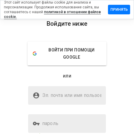
Этот сайт использует файлы cookie для анализа и
персонализации. Продолжая использование сайта, вы
вить отзыв
ПРИНЯТЬ
соглашаетесь с нашей
политикой в отношении файлов
cookie.
whitenote.cn
Войдите ниже
menu
Обзор
Отзывы
Информация
ВОЙТИ ПРИ ПОМОЩИ
Как бы
GOOGLE
вы
оценили
этот
или
сайт от
1 до 5?
Безопасен ли
younjwhitenote.cn?
Эл. почта или имя
пользователя
Подозрительный сайт
пароль
Оценка безопасности веб-
23%
сайта