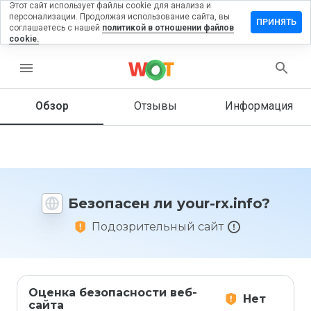
Этот сайт использует файлы cookie для анализа и
персонализации. Продолжая использование сайта, вы
ставить
ПРИНЯТЬ
соглашаетесь с нашей
политикой в отношении файлов
тзыв на
cookie.
our-
.info
menu
Обзор
Отзывы
Информация
Как бы
вы
оценили
этот
сайт от
Безопасен ли your-rx.info?
1 до 5?
Подозрительный сайт
Оценка безопасности веб-
Нет
сайта