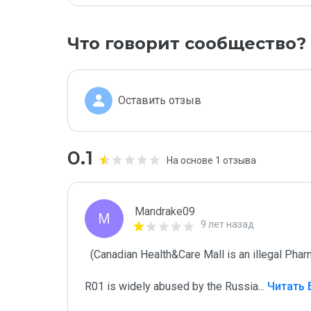
Что говорит сообщество?
Оставить отзыв
0.1
На основе 1 отзыва
Mandrake09
M
9 лет назад
  (Canadian Health&Care Mall is an illegal Pharmacy Operated/Promoted by Criminals)

R01 is widely abused by the Russia
...
 Читать