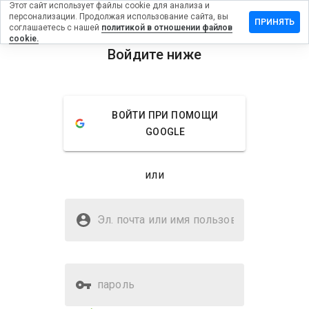
Этот сайт использует файлы cookie для анализа и
персонализации. Продолжая использование сайта, вы
тавить
ПРИНЯТЬ
соглашаетесь с нашей
политикой в отношении файлов
зыв на
cookie.
okqdus.cn
Войдите ниже
menu
Обзор
Отзывы
Информация
ВОЙТИ ПРИ ПОМОЩИ
Как бы
GOOGLE
вы
оценили
этот
или
сайт от
1 до 5?
Безопасен ли ypokqdus.cn?
Эл. почта или имя
Подозрительный сайт
пользователя
пароль
Оценка безопасности веб-
23%
сайта