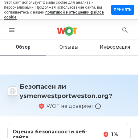
Этот сайт использует файлы cookie для анализа и
персонализации. Продолжая использование сайта, вы
 отзыв на
ПРИНЯТЬ
соглашаетесь с нашей
политикой в отношении файлов
tportweston.org
cookie.
menu
Обзор
Отзывы
Информация
Как бы
вы
оценили
этот
сайт от
1 до 5?
Безопасен ли
ysmenwestportweston.org?
WOT не доверяет
Оценка безопасности веб-
1%
сайта