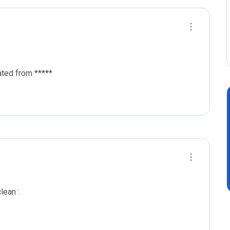
ted from *****

ean :
