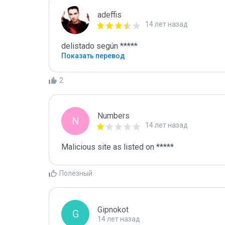
adeffis
14 лет назад
delistado según *****
Показать перевод
2
Numbers
N
14 лет назад
Malicious site as listed on *****
Полезный
Gipnokot
G
14 лет назад