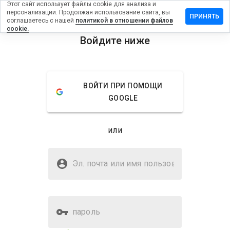
Этот сайт использует файлы cookie для анализа и
персонализации. Продолжая использование сайта, вы
авить
ПРИНЯТЬ
соглашаетесь с нашей
политикой в отношении файлов
ыв на
cookie.
ikino019.in
Войдите ниже
menu
Обзор
Отзывы
Информация
ВОЙТИ ПРИ ПОМОЩИ
Как бы
GOOGLE
вы
оценили
этот
или
сайт от
1 до 5?
Безопасен ли zeblikino019.in?
Эл. почта или имя
Подозрительный сайт
пользователя
пароль
Оценка безопасности веб-
2%
сайта