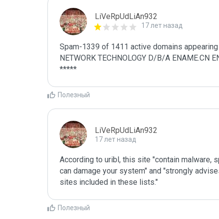
LiVeRpUdLiAn932
17 лет назад
Spam-1339 of 1411 active domains appearing 
NETWORK TECHNOLOGY D/B/A ENAME.CN ENAME.
*****
Полезный
LiVeRpUdLiAn932
17 лет назад
According to uribl, this site "contain malware,
can damage your system" and "strongly advises 
sites included in these lists."
Полезный