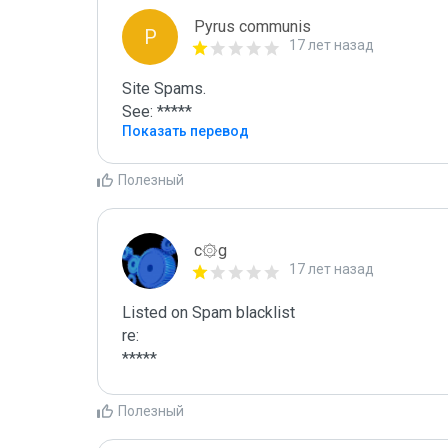
Pyrus communis
P
17 лет назад
Site Spams.

See: *****
Показать перевод
Полезный
c۞g
17 лет назад
Listed on Spam blacklist

re:

*****
Полезный