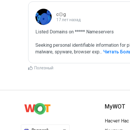
c۞g
17 лет назад
Listed Domains on ***** Nameservers

Seeking personal identifiable information for
malware, spyware, browser exp
...
 Читать Бо
Полезный
MyWOT
Насчет Нас