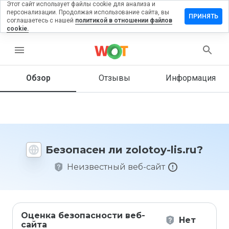
Этот сайт использует файлы cookie для анализа и
персонализации. Продолжая использование сайта, вы
ставить
ПРИНЯТЬ
соглашаетесь с нашей
политикой в отношении файлов
тзыв на
cookie.
olotoy-
s.ru
menu
Обзор
Отзывы
Информация
Как бы
вы
оценили
этот
сайт от
Безопасен ли zolotoy-lis.ru?
1 до 5?
Неизвестный веб-сайт
Оценка безопасности веб-
Нет
сайта