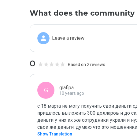
What does the community 
Leave a review
0
Based on 2 reviews
glafipa
G
10 years ago
с 18 марта не могу получить свои деньги с
пришлось выложить 300 долларов и до сих п
деньги у них их же сотрудники украли и н
свои же деньги. думаю что это мошенники
Read More
Show Translation