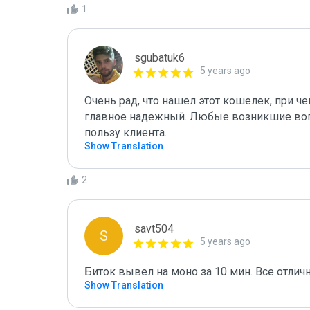
1
sgubatuk6
5 years ago
Очень рад, что нашел этот кошелек, при ч
главное надежный. Любые возникшие воп
пользу клиента.
Show Translation
2
savt504
S
5 years ago
Биток вывел на моно за 10 мин. Все отлич
Show Translation