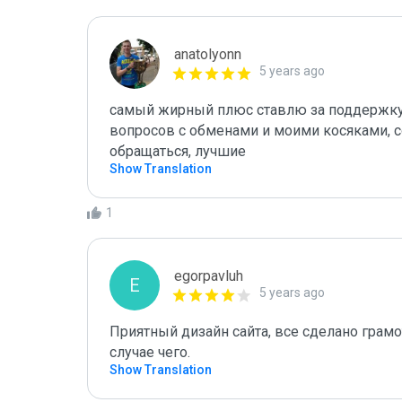
anatolyonn
5 years ago
самый жирный плюс ставлю за поддержку н
вопросов с обменами и моими косяками, с
обращаться, лучшие 
Show Translation
1
egorpavluh
E
5 years ago
Приятный дизайн сайта, все сделано грамот
случае чего.
Show Translation