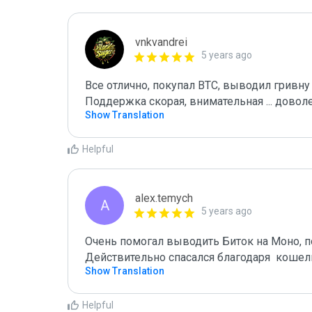
vnkvandrei
5 years ago
Все отлично, покупал BTC, выводил гривну ...
Поддержка скорая, внимательная ... довол
Show Translation
Helpful
alex.temych
A
5 years ago
Очень помогал выводить Биток на Моно, по
Действительно спасался благодаря  кошель
Show Translation
Helpful