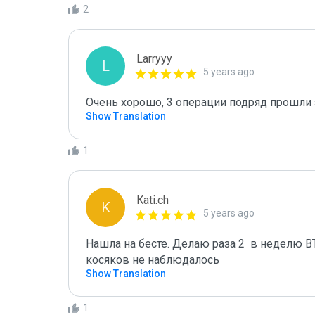
2
Larryyy
L
5 years ago
Очень хорошо, 3 операции подряд прошли з
Show Translation
1
Kati.ch
K
5 years ago
Нашла на бесте. Делаю раза 2  в неделю BT
косяков не наблюдалось 
Show Translation
1