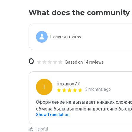
What does the community 
Leave a review
0
Based on 14 reviews
imxanov77
I
3 months ago
Оформление не вызывает никаких сложнос
обмена была выполнена достаточно быстр
Show Translation
Helpful