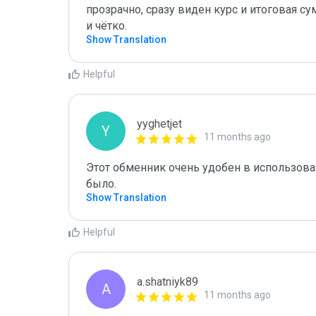
прозрачно, сразу виден курс и итоговая с
и чётко.
Show Translation
Helpful
yyghetjet
Y
11 months ago
Этот обменник очень удобен в использован
было.
Show Translation
Helpful
a.shatniyk89
A
11 months ago