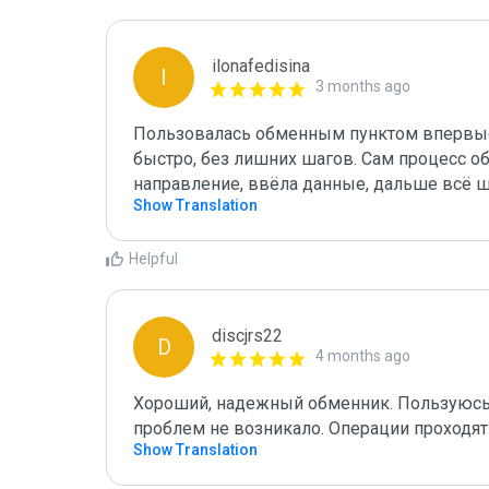
ilonafedisina
I
3 months ago
Пользовалась обменным пунктом впервые,
быстро, без лишних шагов. Сам процесс о
направление, ввёла данные, дальше всё ш
Show Translation
Helpful
discjrs22
D
4 months ago
Хороший, надежный обменник. Пользуюсь н
проблем не возникало. Операции проходят
Show Translation