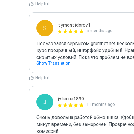
Helpful
symonsidorov1
S
5 months ago
Пользовался сервисом grumbot.net несколь
курс прозрачный, интерфейс удобный. Нрав
скрытых условий. Пока что проблем не воз
Show Translation
Helpful
jylianna1899
J
11 months ago
Очень довольна работой обменника. Удобн
минут времени, без заморочек. Прозрачнос
комиссий.