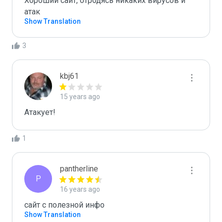
Хороший сайт, отродясь никаких вирусов и 
атак
Show Translation
3
kbj61
15 years ago
Атакует!
1
pantherline
P
16 years ago
сайт с полезной инфо
Show Translation