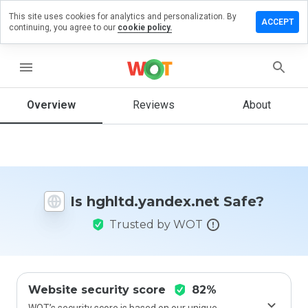
This site uses cookies for analytics and personalization. By
 a review
ACCEPT
continuing, you agree to our
cookie policy.
d.yandex.net
menu
Overview
Reviews
About
How
would
you
rate
this
website
Is hghltd.yandex.net Safe?
from 1
to 5?
Trusted by WOT
Website security score
82%