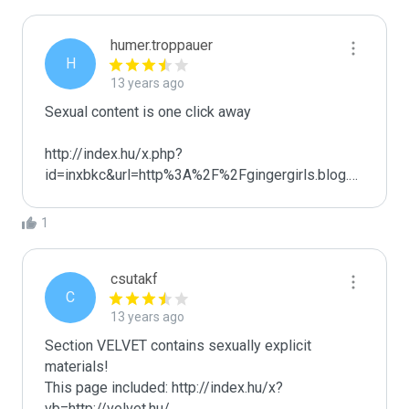
humer.troppauer
H
13 years ago
Sexual content is one click away

http://index.hu/x.php?
id=inxbkc&url=http%3A%2F%2Fgingergirls.blog.hu%2F2012%2F11%2F07%2Fnalla
1
csutakf
C
13 years ago
Section VELVET contains sexually explicit 
materials!

This page included: http://index.hu/x?
vb=http://velvet.hu/