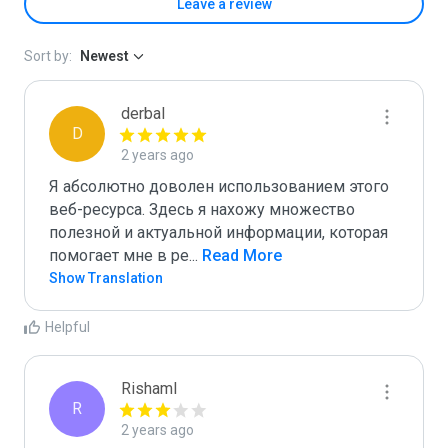
Leave a review
Sort by:
Newest
derbal
D
2 years ago
Я абсолютно доволен использованием этого 
веб-ресурса. Здесь я нахожу множество 
полезной и актуальной информации, которая 
помогает мне в ре
...
 Read More
Show Translation
Helpful
Rishaml
R
2 years ago