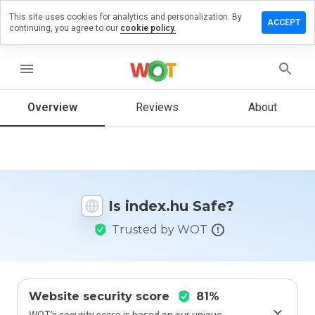
This site uses cookies for analytics and personalization. By
Leave a
ACCEPT
continuing, you agree to our
cookie policy.
review
on
ndex.hu
menu
Overview
Reviews
About
How
would
you
rate
this
Is index.hu Safe?
website
from 1
Trusted by WOT
to 5?
Website security score
81%