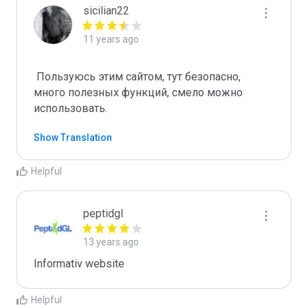
sicilian22
11 years ago
 Пользуюсь этим сайтом, тут безопасно, 
много полезных функций, смело можно 
использовать.

Show Translation
Helpful
peptidgl
13 years ago
Informativ website
Helpful