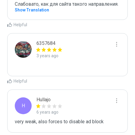
Слабовато, как для сайта такого направления.
Show Translation
Helpful
6357684
3 years ago
Helpful
Hullajo
H
6 years ago
very weak, also forces to disable ad block