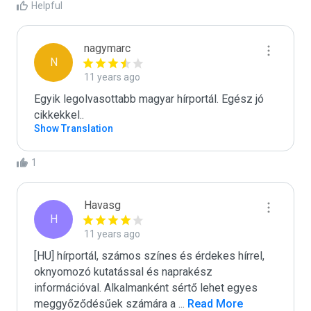
Helpful
nagymarc
N
11 years ago
Egyik legolvasottabb magyar hírportál. Egész jó 
cikkekkel..
Show Translation
1
Havasg
H
11 years ago
[HU] hírportál, számos színes és érdekes hírrel, 
oknyomozó kutatással és naprakész 
információval. Alkalmanként sértő lehet egyes 
meggyőződésűek számára a 
...
 Read More