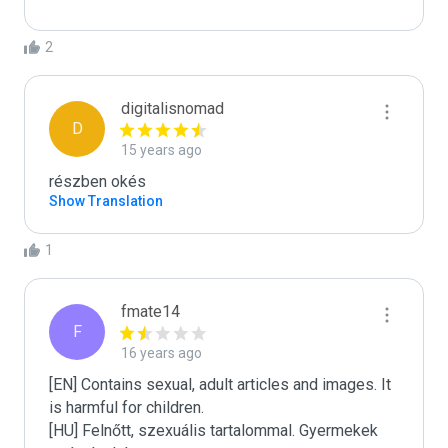
2
digitalisnomad
D
15 years ago
részben okés
Show Translation
1
fmate14
F
16 years ago
[EN] Contains sexual, adult articles and images. It 
is harmful for children.

[HU] Felnőtt, szexuális tartalommal. Gyermekek 