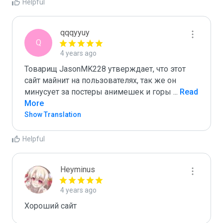
Helpful
qqqyyuy
Q
4 years ago
Товарищ JasonMK228 утверждает, что этот 
сайт майнит на пользователях, так же он 
минусует за постеры анимешек и горы 
...
 Read 
More
Show Translation
Helpful
Heyminus
4 years ago
Хороший сайт   