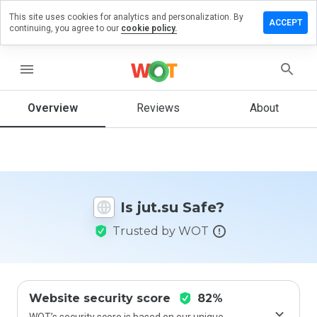
This site uses cookies for analytics and personalization. By
Leave
ACCEPT
continuing, you agree to our
cookie policy.
a
review
on
menu
jut.su
Overview
Reviews
About
How
would
you
rate
Is jut.su Safe?
this
website
Trusted by WOT
from 1
to 5?
Website security score
82%