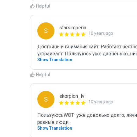
Helpful
starsimperia
S
10 years ago
Достойный внимания сайт. Работает честно,
Show Translation
Helpful
skorpion_lv
S
10 years ago
ПользуюсьWOT  уже довольно долго, лично
разные люди.
Show Translation