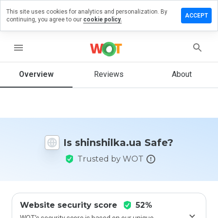
This site uses cookies for analytics and personalization. By
ave a
ACCEPT
continuing, you agree to our
cookie policy.
iew on
nshilka.ua
menu
Overview
Reviews
About
How
would
you
rate
this
website
Is shinshilka.ua Safe?
from 1
to 5?
Trusted by WOT
Website security score
52%