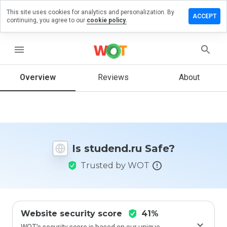
This site uses cookies for analytics and personalization. By
eave a
ACCEPT
continuing, you agree to our
cookie policy.
view on
udend.ru
menu
Overview
Reviews
About
How
would
you
rate
this
website
Is studend.ru Safe?
from 1
to 5?
Trusted by WOT
Website security score
41%