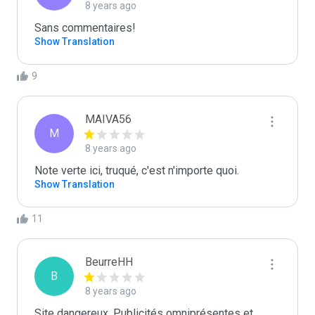
8 years ago
Sans commentaires!
Show Translation
9
MAIVA56
M
8 years ago
Note verte ici, truqué, c'est n'importe quoi.
Show Translation
11
BeurreHH
B
8 years ago
Site dangereux. Publicités omniprésentes et 