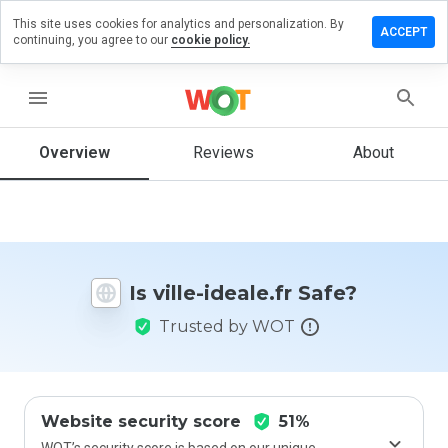
This site uses cookies for analytics and personalization. By
Leave a
ACCEPT
continuing, you agree to our
cookie policy.
review
n ville-
deale.fr
menu
Overview
Reviews
About
How
would
you
rate
this
Is ville-ideale.fr Safe?
website
from 1
Trusted by WOT
to 5?
Website security score
51%