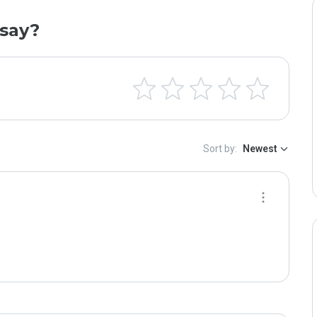
say?
Sort by:
Newest