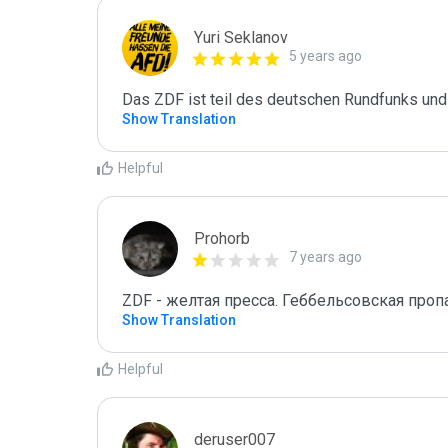
Yuri Seklanov
5 years ago
Das ZDF ist teil des deutschen Rundfunks und
Show Translation
Helpful
Prohorb
7 years ago
ZDF - желтая пресса. Геббельсовская пропа
Show Translation
Helpful
deruser007