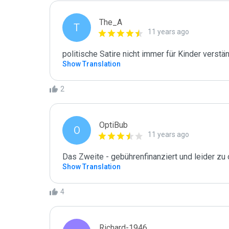
The_A
T
11 years ago
politische Satire nicht immer für Kinder verstän
Show Translation
2
OptiBub
O
11 years ago
Das Zweite - gebührenfinanziert und leider z
Show Translation
4
Richard-1946