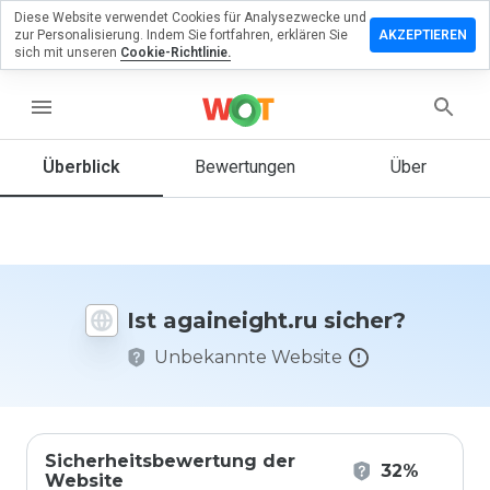
Diese Website verwendet Cookies für Analysezwecke und
terlassen
zur Personalisierung. Indem Sie fortfahren, erklären Sie
AKZEPTIEREN
 eine
sich mit unseren
Cookie-Richtlinie.
wertung
menu
ineight.ru
Überblick
Bewertungen
Über
Wie
würden
Sie diese
Website
Ist againeight.ru sicher?
auf einer
Skala von
Unbekannte Website
1 bis 5
bewerten?
Sicherheitsbewertung der
32%
Website