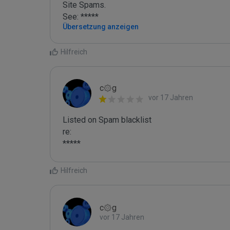
Site Spams.

See: *****
Übersetzung anzeigen
Hilfreich
c۞g
vor 17 Jahren
Listed on Spam blacklist

re:

*****
Hilfreich
c۞g
vor 17 Jahren