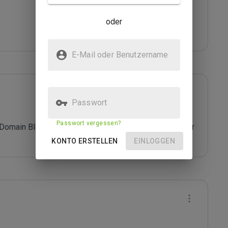
oder
E-Mail oder Benutzername
Passwort
Passwort vergessen?
 Domain Blacklist. Do not provide/share any personal or 
KONTO ERSTELLEN
EINLOGGEN