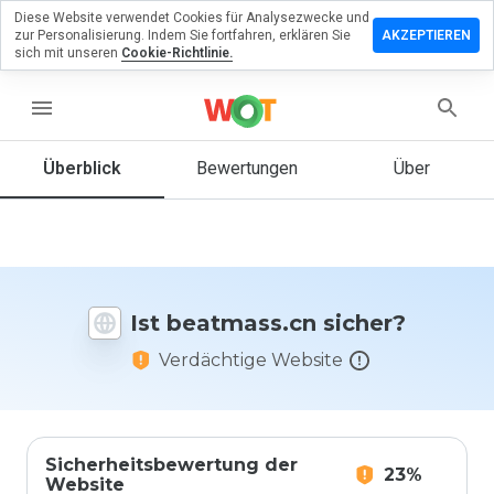
Diese Website verwendet Cookies für Analysezwecke und
terlassen
zur Personalisierung. Indem Sie fortfahren, erklären Sie
AKZEPTIEREN
 eine
sich mit unseren
Cookie-Richtlinie.
wertung
menu
atmass.cn
Überblick
Bewertungen
Über
Wie
würden
Sie diese
Website
Ist beatmass.cn sicher?
auf einer
Skala von
Verdächtige Website
1 bis 5
bewerten?
Sicherheitsbewertung der
23%
Website