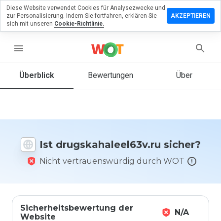
Diese Website verwendet Cookies für Analysezwecke und
lassen Sie
zur Personalisierung. Indem Sie fortfahren, erklären Sie
AKZEPTIEREN
ewertung zu
sich mit unseren
Cookie-Richtlinie.
ahaleel63v.ru
menu
Überblick
Bewertungen
Über
Wie
würden
Sie diese
Website
auf einer
Skala von
Ist drugskahaleel63v.ru sicher?
1 bis 5
bewerten?
Nicht vertrauenswürdig durch WOT
Sicherheitsbewertung der
N/A
Website