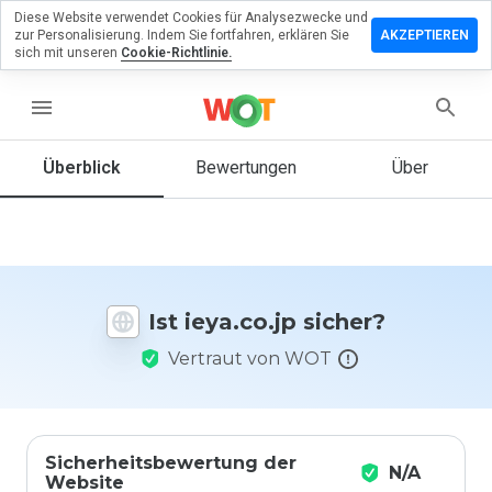
Diese Website verwendet Cookies für Analysezwecke und
terlassen
zur Personalisierung. Indem Sie fortfahren, erklären Sie
AKZEPTIEREN
 eine
sich mit unseren
Cookie-Richtlinie.
wertung
ieya.co.jp
menu
Überblick
Bewertungen
Über
Wie
würden
Sie diese
Website
auf einer
Ist ieya.co.jp sicher?
Skala von
1 bis 5
Vertraut von WOT
bewerten?
Sicherheitsbewertung der
N/A
Website