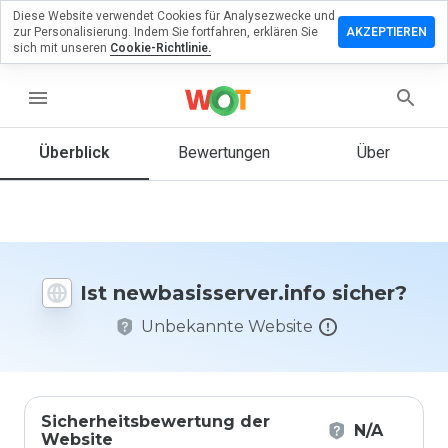
Diese Website verwendet Cookies für Analysezwecke und
lassen Sie
zur Personalisierung. Indem Sie fortfahren, erklären Sie
AKZEPTIEREN
ewertung zu
sich mit unseren
Cookie-Richtlinie.
isserver.info
menu
Überblick
Bewertungen
Über
Wie
würden
Sie diese
Website
auf einer
Skala von
Ist newbasisserver.info sicher?
1 bis 5
bewerten?
Unbekannte Website
Sicherheitsbewertung der
N/A
Website