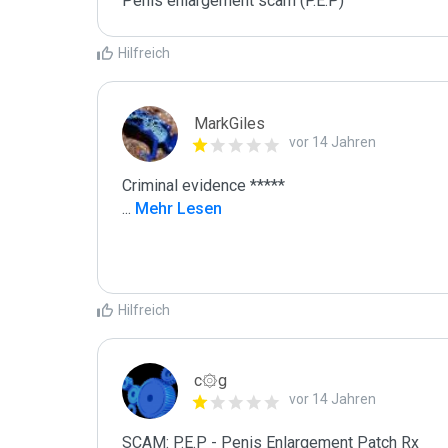
Penis enlargement scam (P.E.P)
Hilfreich
MarkGiles
vor 14 Jahren
...
 Mehr Lesen
Hilfreich
c۞g
vor 14 Jahren
SCAM: P.E.P - Penis Enlargement Patch Rx
