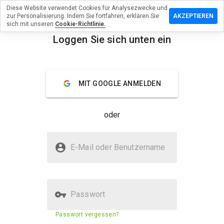
Diese Website verwendet Cookies für Analysezwecke und
terlassen
zur Personalisierung. Indem Sie fortfahren, erklären Sie
AKZEPTIEREN
 eine
sich mit unseren
Cookie-Richtlinie.
wertung
Loggen Sie sich unten ein
menu
online.ru
Überblick
Bewertungen
Über
MIT GOOGLE ANMELDEN
Wie
oder
würden
Sie diese
Website
Ist rpconline.ru sicher?
auf einer
E-Mail oder Benutzername
Skala von
Vertraut von WOT
1 bis 5
bewerten?
Passwort
Sicherheitsbewertung der
N/A
Passwort vergessen?
Website