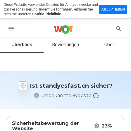
Diese Website verwendet Cookies für Analysezwecke und
erlassen
zur Personalisierung. Indem Sie fortfahren, erklären Sie
AKZEPTIEREN
eine
sich mit unseren
Cookie-Richtlinie.
rtung zu
dyesfast.cn
menu
Überblick
Bewertungen
Über
Wie
würden
Sie diese
Website
auf einer
Ist standyesfast.cn sicher?
Skala von
1 bis 5
Unbekannte Website
bewerten?
Sicherheitsbewertung der
23%
Website