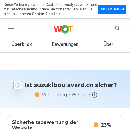
Diese Website verwendet Cookies für Analysezwecke und
lassen Sie
zur Personalisierung. Indem Sie fortfahren, erklären Sie
AKZEPTIEREN
Bewertung zu
sich mit unseren
Cookie-Richtlinie.
boulavard.cn
menu
Überblick
Bewertungen
Über
Wie
würden
Sie diese
Website
auf einer
Skala von
Ist suzukiboulavard.cn sicher?
1 bis 5
bewerten?
Verdächtige Website
Sicherheitsbewertung der
23%
Website