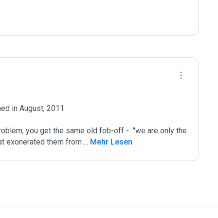
d in August, 2011

oblem, you get the same old fob-off -  "we are only the 
that exonerated them from 
...
 Mehr Lesen