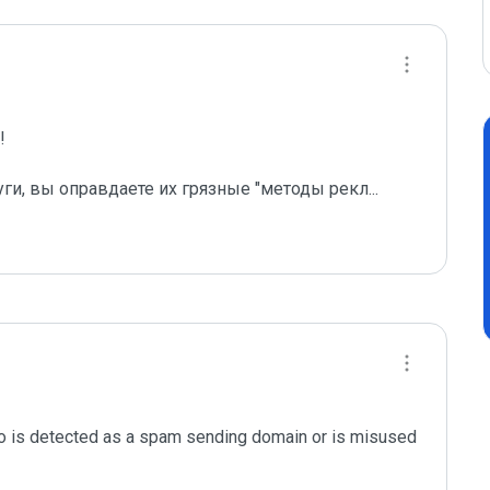
 

уги, вы оправдаете их грязные "методы рекл
...
o is detected as a spam sending domain or is misused 