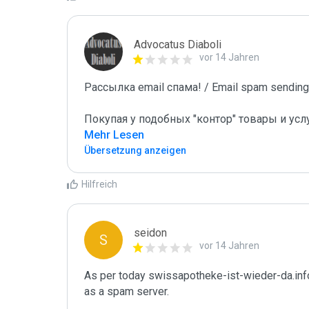
Advocatus Diaboli
vor 14 Jahren
Рассылка email спама! / Email spam sending!
Покупая у подобных "контор" товары и усл
Mehr Lesen
Übersetzung anzeigen
Hilfreich
seidon
S
vor 14 Jahren
As per today swissapotheke-ist-wieder-da.inf
as a spam server. 
