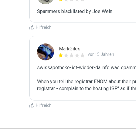
Spammers blacklisted by Joe Wein 
Hilfreich
MarkGiles
vor 15 Jahren
swissapotheke-ist-wieder-da.info was spamme
When you tell the registrar ENOM about their pr
registrar - complain to the hosting ISP." as if 
Hilfreich