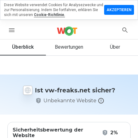
Diese Website verwendet Cookies für Analysezwecke und
terlassen
zur Personalisierung. Indem Sie fortfahren, erklären Sie
AKZEPTIEREN
 eine
sich mit unseren
Cookie-Richtlinie.
wertung
vw-
menu
aks.net
Überblick
Bewertungen
Über
Wie
würden
Sie diese
Website
Ist vw-freaks.net sicher?
auf einer
Skala von
Unbekannte Website
1 bis 5
bewerten?
Sicherheitsbewertung der
2%
Website