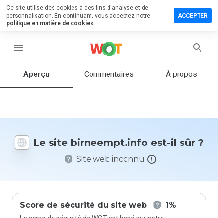
Ce site utilise des cookies à des fins d'analyse et de
ser un
personnalisation. En continuant, vous acceptez notre
ACCEPTER
mentaire
politique en matière de cookies.
eempt.info
menu
Aperçu
Commentaires
À propos
Quelle
note entre
1 et 5
donneriez-
vous à ce
Le site birneempt.info est-il sûr ?
site ?
Site web inconnu
Score de sécurité du site web
1%