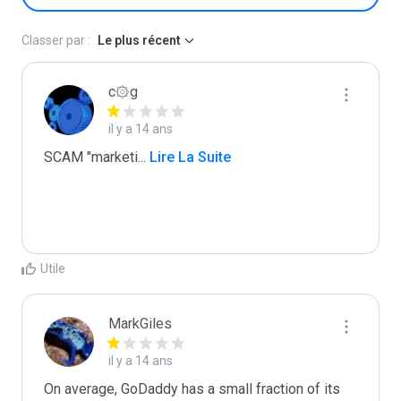
Classer par :
Le plus récent
c۞g
il y a 14 ans
SCAM "marketi
...
 Lire La Suite
Utile
MarkGiles
il y a 14 ans
On average, GoDaddy has a small fraction of its 