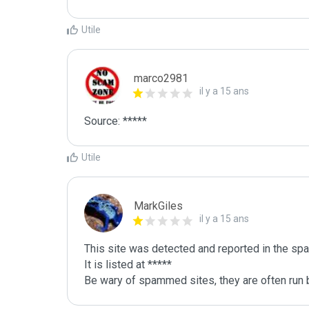
Utile
marco2981
il y a 15 ans
Source: *****
Utile
MarkGiles
il y a 15 ans
This site was detected and reported in the spa
It is listed at *****

Be wary of spammed sites, they are often run b