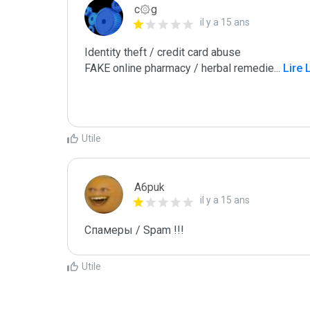
c۞g
il y a 15 ans
Identity theft / credit card abuse

FAKE online pharmacy / herbal remedie
...
 Lire 
Utile
A6puk
il y a 15 ans
Спамеры / Spam !!!
Utile