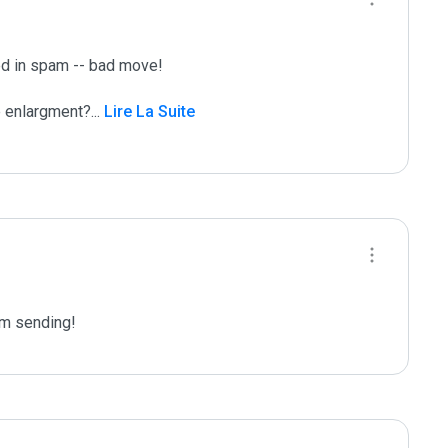
sed in spam -- bad move!

e enlargment?
...
 Lire La Suite
m sending!