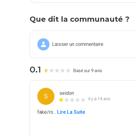
Que dit la communauté ?
Laisser un commentaire
0.1
Basé sur 9 avis
seidon
S
il y a 14 ans
fake/ro
...
 Lire La Suite