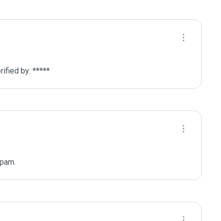
fied by: *****
spam.