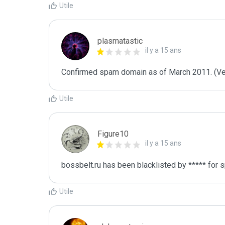
Utile
plasmatastic
il y a 15 ans
Confirmed spam domain as of March 2011. (Veri
Utile
Figure10
il y a 15 ans
bossbelt.ru has been blacklisted by ***** for 
Utile