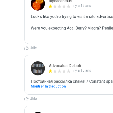
alphacentauri
il y a 15 ans
Looks like you're trying to visit a site adverti
Were you expecting Acai Berry? Viagra? Penil
Utile
Advocatus Diaboli
il y a 15 ans
Постоянная рассылка спама! / Constant spa
Montrer la traduction
Utile