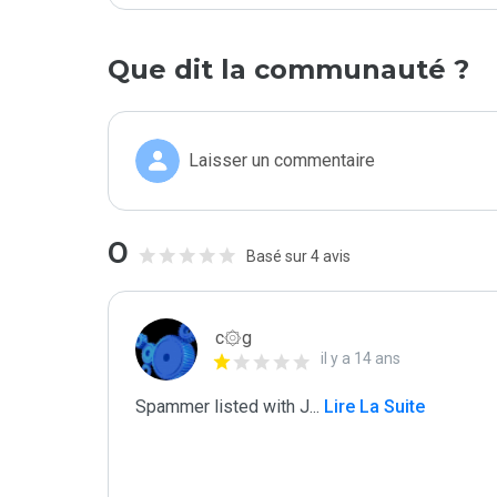
Que dit la communauté ?
Laisser un commentaire
0
Basé sur 4 avis
c۞g
il y a 14 ans
Spammer listed with J
...
 Lire La Suite