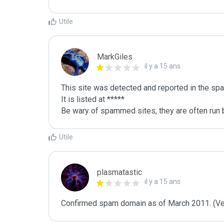
Utile
MarkGiles
il y a 15 ans
This site was detected and reported in the spa
It is listed at *****

Be wary of spammed sites, they are often run b
Utile
plasmatastic
il y a 15 ans
Confirmed spam domain as of March 2011. (Veri