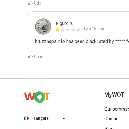
Utile
Figure10
il y a 15 ans
bruzznaps.info has been blacklisted by ***** 
Utile
MyWOT
Qui sommes
Français
Contact
Blog