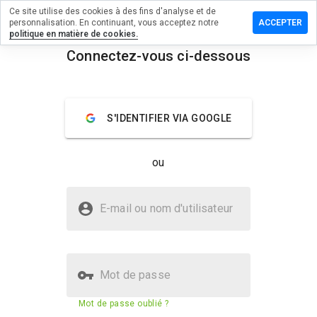
Ce site utilise des cookies à des fins d'analyse et de
sser un
personnalisation. En continuant, vous acceptez notre
ACCEPTER
mmentaire
politique en matière de cookies.
Connectez-vous ci-dessous
torre.ru
menu
Aperçu
Commentaires
À propos
S'IDENTIFIER VIA GOOGLE
Quelle
note entre
ou
1 et 5
donneriez-
vous à ce
Le site doctorre.ru est-il sûr ?
site ?
E-mail ou nom d'utilisateur
Site web suspect
Mot de passe
Score de sécurité du site web
N/A
Mot de passe oublié ?