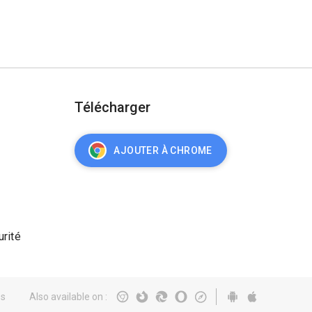
Télécharger
AJOUTER À CHROME
urité
és
Also available on
: