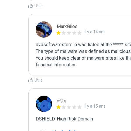
Utile
MarkGiles
il y a 14 ans
dvdsoftwarestore.in was listed at the ***** si
The type of malware was defined as malicious

You should keep clear of malware sites like thi
Utile
c۞g
il y a 15 ans
DSHIELD. High Risk Domain
