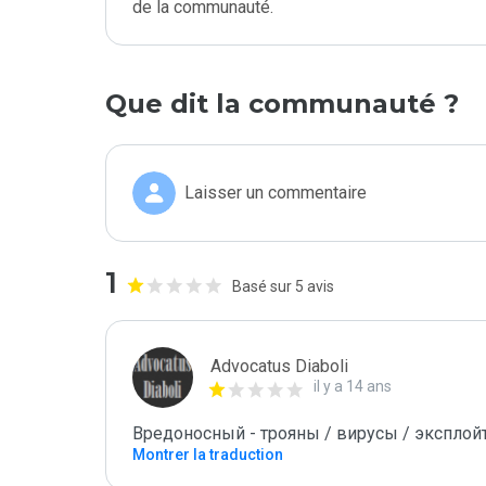
de la communauté.
Que dit la communauté ?
Laisser un commentaire
1
Basé sur 5 avis
Advocatus Diaboli
il y a 14 ans
Вредоносный - трояны / вирусы / эксплойты! 
Montrer la traduction