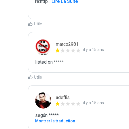
re:http
...
 Lire La Suite
Utile
marco2981
il y a 15 ans
listed on *****
Utile
adeffis
il y a 15 ans
según *****
Montrer la traduction