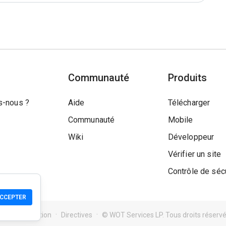
Communauté
Produits
-nous ?
Aide
Télécharger
Communauté
Mobile
Wiki
Développeur
Vérifier un site
Contrôle de séc
CCEPTER
ions d'utilisation
Directives
© WOT Services LP. Tous droits réserv