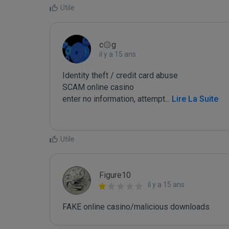
Utile
c۞g
il y a 15 ans
Identity theft / credit card abuse

SCAM online casino

enter no information, attempt
...
 Lire La Suite
Utile
Figure10
il y a 15 ans
FAKE online casino/malicious downloads