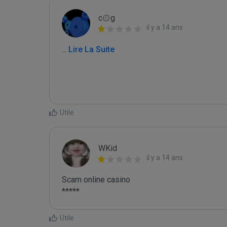
c۞g
il y a 14 ans
...
 Lire La Suite
Utile
WKid
il y a 14 ans
Scam online casino

Utile