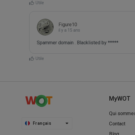
Utile
Figure10
il y a 15 ans
Spammer domain . Blacklisted by *****
Utile
MyWOT
Qui sommes
Français
Contact
Blog