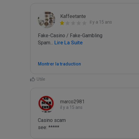
Kaffeetante
il y a 15 ans
Fake-Casino / Fake-Gambling

Spam
...
 Lire La Suite
Montrer la traduction
Utile
marco2981
il y a 15 ans
Casino scam

see: *****