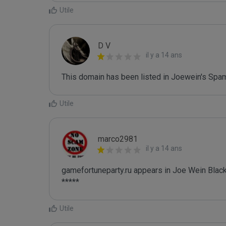
Utile
D V
il y a 14 ans
This domain has been listed in Joewein's Spam
Utile
marco2981
il y a 14 ans
gamefortuneparty.ru appears in Joe Wein Blackl
*****
Utile